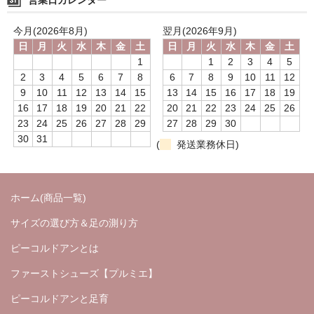
☆お知らせ☆
今月(2026年8月)
翌月(2026年9月)
日
月
火
水
木
金
土
日
月
火
水
木
金
土
メディア
1
1
2
3
4
5
2
3
4
5
6
7
8
6
7
8
9
10
11
12
足と靴のこと
9
10
11
12
13
14
15
13
14
15
16
17
18
19
16
17
18
19
20
21
22
20
21
22
23
24
25
26
足育について
23
24
25
26
27
28
29
27
28
29
30
30
31
(
発送業務休日)
ホーム(商品一覧)
サイズの選び方＆足の測り方
ピーコルドアンとは
ファーストシューズ【プルミエ】
ピーコルドアンと足育