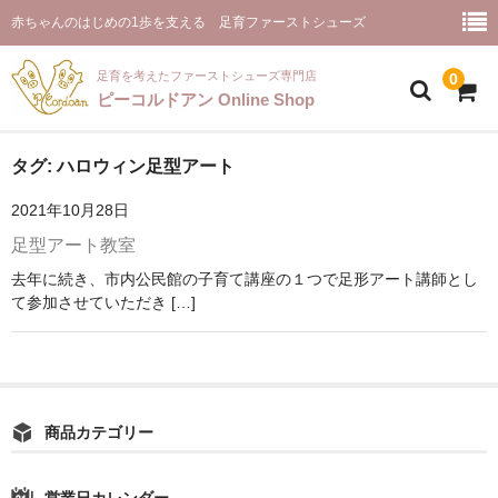
赤ちゃんのはじめの1歩を支える 足育ファーストシューズ
足育を考えたファーストシューズ専門店
0
ピーコルドアン Online Shop
ホーム(商品一覧)
タグ:
ハロウィン足型アート
2021年10月28日
ピーコルドアンとは
足型アート教室
お取り扱い店舗様
去年に続き、市内公民館の子育て講座の１つで足形アート講師とし
て参加させていただき […]
ファーストシューズ【プルミエ】
お客様のご感想
ご推薦のメッセージ
商品カテゴリー
ピーコルドアンと足育
お問合せ
営業日カレンダー