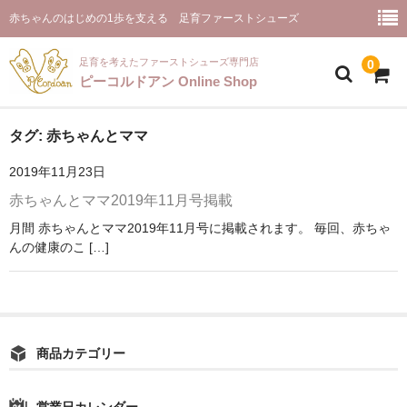
赤ちゃんのはじめの1歩を支える 足育ファーストシューズ
足育を考えたファーストシューズ専門店
0
ピーコルドアン Online Shop
ホーム(商品一覧)
タグ:
赤ちゃんとママ
2019年11月23日
ピーコルドアンとは
赤ちゃんとママ2019年11月号掲載
お取り扱い店舗様
月間 赤ちゃんとママ2019年11月号に掲載されます。 毎回、赤ちゃ
んの健康のこ […]
ファーストシューズ【プルミエ】
お客様のご感想
ご推薦のメッセージ
商品カテゴリー
ピーコルドアンと足育
お問合せ
営業日カレンダー