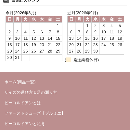
☆お知らせ☆
今月(2026年8月)
翌月(2026年9月)
日
月
火
水
木
金
土
日
月
火
水
木
金
土
メディア
1
1
2
3
4
5
2
3
4
5
6
7
8
6
7
8
9
10
11
12
足と靴のこと
9
10
11
12
13
14
15
13
14
15
16
17
18
19
16
17
18
19
20
21
22
20
21
22
23
24
25
26
足育について
23
24
25
26
27
28
29
27
28
29
30
30
31
(
発送業務休日)
ホーム(商品一覧)
サイズの選び方＆足の測り方
ピーコルドアンとは
ファーストシューズ【プルミエ】
ピーコルドアンと足育