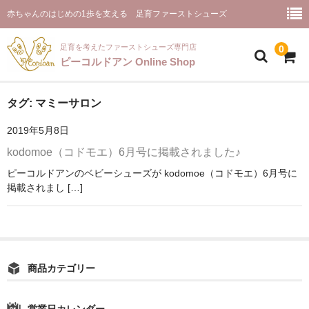
赤ちゃんのはじめの1歩を支える 足育ファーストシューズ
足育を考えたファーストシューズ専門店
0
ピーコルドアン Online Shop
ホーム(商品一覧)
タグ:
マミーサロン
2019年5月8日
ピーコルドアンとは
kodomoe（コドモエ）6月号に掲載されました♪
お取り扱い店舗様
ピーコルドアンのベビーシューズが kodomoe（コドモエ）6月号に
掲載されまし […]
ファーストシューズ【プルミエ】
お客様のご感想
ご推薦のメッセージ
商品カテゴリー
ピーコルドアンと足育
お問合せ
営業日カレンダー