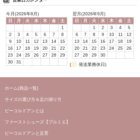
☆お知らせ☆
今月(2026年8月)
翌月(2026年9月)
日
月
火
水
木
金
土
日
月
火
水
木
金
土
メディア
1
1
2
3
4
5
2
3
4
5
6
7
8
6
7
8
9
10
11
12
足と靴のこと
9
10
11
12
13
14
15
13
14
15
16
17
18
19
16
17
18
19
20
21
22
20
21
22
23
24
25
26
足育について
23
24
25
26
27
28
29
27
28
29
30
30
31
(
発送業務休日)
ホーム(商品一覧)
サイズの選び方＆足の測り方
ピーコルドアンとは
ファーストシューズ【プルミエ】
ピーコルドアンと足育