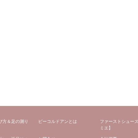
び方＆足の測り
ピーコルドアンとは
ファーストシュー
ミエ】