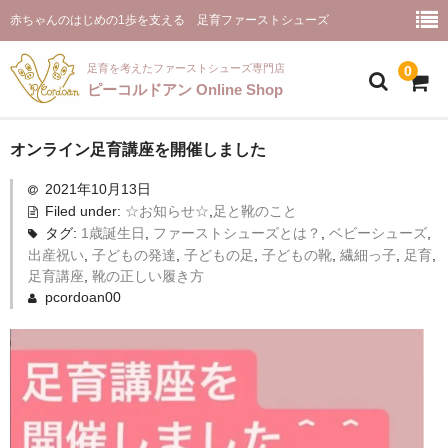
赤ちゃんのはじめの1歩を支える 足育ファーストシューズ
足育を考えたファーストシューズ専門店
0
ピーコルドアン Online Shop
ホーム(商品一覧)
オンライン足育講座を開催しました
2021年10月13日
ピーコルドアンとは
Filed under:
☆お知らせ☆
,
足と靴のこと
お取り扱い店舗様
タグ:
1歳誕生日
,
ファーストシューズとは？
,
ベビーシューズ
,
出産祝い
,
子どもの発達
,
子どもの足
,
子どもの靴
,
繊細っ子
,
足育
,
ファーストシューズ【プルミエ】
足育講座
,
靴の正しい履き方
pcordoan00
お客様のご感想
ご推薦のメッセージ
ピーコルドアンと足育
お問合せ