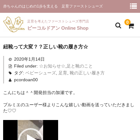
赤ちゃんのはじめの1歩を支える 足育ファーストシューズ
足育を考えたファーストシューズ専門店
0
ピーコルドアン Online Shop
ホーム(商品一覧)
紐靴って大変？？正しい靴の履き方☆
2020年1月14日
ピーコルドアンとは
Filed under:
☆お知らせ☆
,
足と靴のこと
お取り扱い店舗様
タグ:
ベビーシューズ
,
足育
,
靴の正しい履き方
pcordoan00
ファーストシューズ【プルミエ】
こんにちは＾＾開発担当の加瀬です。
お客様のご感想
プルミエのユーザー様よりこんな嬉しい動画を送っていただきまし
た♡♡
ご推薦のメッセージ
動
ピーコルドアンと足育
画
プ
お問合せ