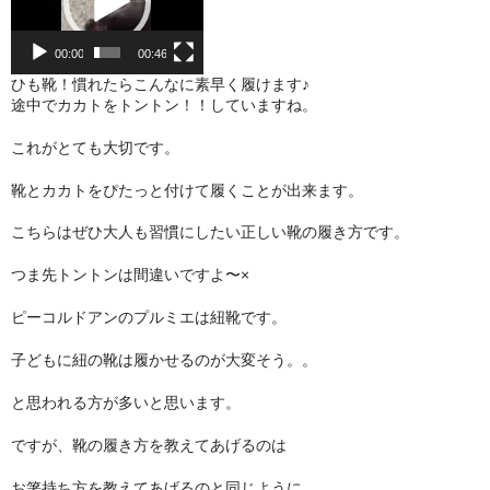
レ
ー
☆お知らせ☆
ヤ
00:00
00:46
ー
ひも靴！慣れたらこんなに素早く履けます♪
メディア
途中でカカトをトントン！！していますね。
足と靴のこと
これがとても大切です。
足育について
靴とカカトをぴたっと付けて履くことが出来ます。
こちらはぜひ大人も習慣にしたい正しい靴の履き方です。
つま先トントンは間違いですよ〜×
ピーコルドアンのプルミエは紐靴です。
子どもに紐の靴は履かせるのが大変そう。。
と思われる方が多いと思います。
ですが、靴の履き方を教えてあげるのは
お箸持ち方を教えてあげるのと同じように